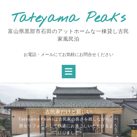
Skip
to
Tateyama Peaks
content
富山県黒部市石田のアットホームな一棟貸し古民
家風民泊
お電話・メールにてお気軽にお問合せください
古民家だけど新しい
Tateyama Peaksは古民家の良さを残しながら、一
部をリフォームして快適にお過ごしいただけるよう
にしました