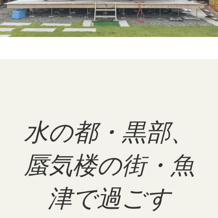
水の都・黒部、
蜃気楼の街・魚
津で過ごす